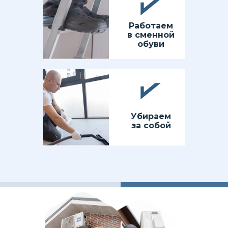
Работаем
в сменной
обуви
Убираем
за собой