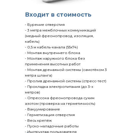
Входит в стоимость
- Бурение отверстия
- 3 метра межблочных коммуникаций
(медный фреонопровод, изоляция,
кабель)
- 0,5 м кабель-канала (55х74)
- Монтаж внутреннего блока
- Монтаж наружного блока без
применения высотных работ
- Монтаж дренажной системы (самотёком 3
метра шланга)
- Пролив дренажной системы (стресс-тест)
- Прокладка электропитания (до 3-х
метров)
- Опрессока фреонопровода сухим
азотом (проверка на герметичность)
- Вакуумирование
- Герметизация отверстия
- Весь крепёж
- Пуско-наладочные работы
- Инструктаж пользователя