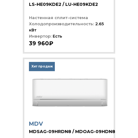
LS-HE09KDE2 / LU-HE09KDE2
Настенная сплит-система
Холодопроизводительность:
2.65
кВт
Инвертор:
Есть
39 960₽
Хит продаж
MDV
MDSAG-09HRDN8 / MDOAG-09HDN8