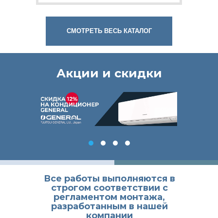
В серверных под ключ
В лабораториях под ключ
Система вентиляции в здании
Приточно вытяжная вентиляция в здании
СМОТРЕТЬ ВЕСЬ КАТАЛОГ
Вентиляция и кондиционирование в здании
Вентиляция в здании
Акции и скидки
В цехах под ключ
В кальянных под ключ
В компьютерных клубах под ключ
В бизнес-центрах под ключ
В архивах под ключ
В спортзалах под ключ
Установка бризеров
и рекуператоров
Все работы выполняются в
ООО «Климатические Решения»
строгом соответствии с
ИНН: 7806580896
регламентом монтажа,
КПП: 780601001
разработанным в нашей
ОГРН: 1217800000868
компании