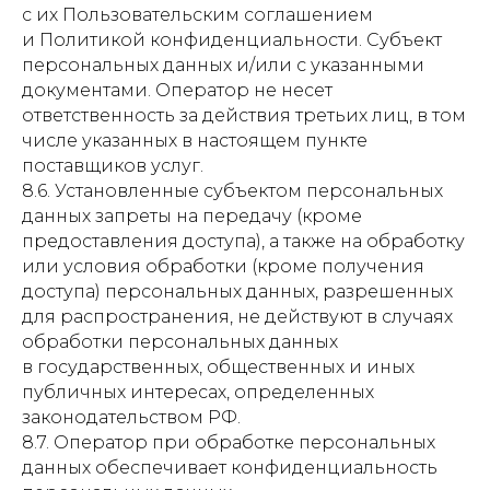
с их Пользовательским соглашением
КПП: 780601001
ОГРН: 1217800000868
и Политикой конфиденциальности. Субъект
персональных данных и/или с указанными
Разработка сайта —
документами. Оператор не несет
ответственность за действия третьих лиц, в том
числе указанных в настоящем пункте
поставщиков услуг.
Политика конфиденциальности
8.6. Установленные субъектом персональных
Политика обработки персональных данных
данных запреты на передачу (кроме
предоставления доступа), а также на обработку
Согласие на обработку персональных данных
или условия обработки (кроме получения
доступа) персональных данных, разрешенных
для распространения, не действуют в случаях
обработки персональных данных
в государственных, общественных и иных
публичных интересах, определенных
законодательством РФ.
8.7. Оператор при обработке персональных
данных обеспечивает конфиденциальность