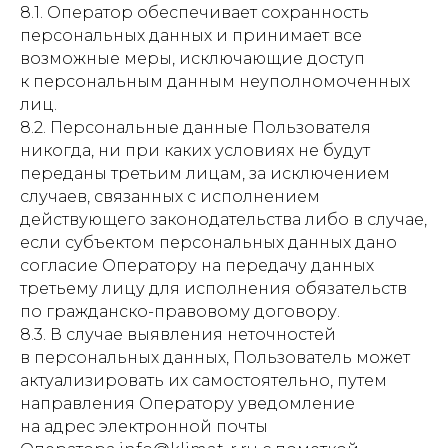
8.1. Оператор обеспечивает сохранность
2-этапный монтаж
персональных данных и принимает все
Для бизнеса
В офисных помещениях
возможные меры, исключающие доступ
На производстве
к персональным данным неуполномоченных
В торговых центрах
лиц.
В розничных магазинах
8.2. Персональные данные Пользователя
В отелях и гостиницах
никогда, ни при каких условиях не будут
переданы третьим лицам, за исключением
случаев, связанных с исполнением
В серверных
В медицинских учреждениях
действующего законодательства либо в случае,
В компьютерных клубах
В образовательных учреждениях
если субъектом персональных данных дано
В фитнес-центрах
согласие Оператору на передачу данных
В лабораториях
третьему лицу для исполнения обязательств
по гражданско-правовому договору.
8.3. В случае выявления неточностей
Вентиляция
в персональных данных, Пользователь может
актуализировать их самостоятельно, путем
В кафе под ключ
В ресторанах под ключ
направления Оператору уведомление
В магазинах под ключ
на адрес электронной почты
В офисах под ключ