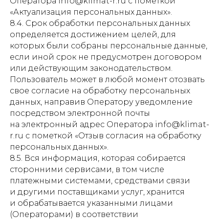
Оператора info@klimat-r.ru с пометкой
В салонах красоты под ключ
На производстве под ключ
«Актуализация персональных данных».
В аптеках под ключ
8.4. Срок обработки персональных данных
В серверных под ключ
определяется достижением целей, для
В лабораториях под ключ
Система вентиляции в здании
которых были собраны персональные данные,
Приточно вытяжная вентиляция в здании
если иной срок не предусмотрен договором
или действующим законодательством.
Пользователь может в любой момент отозвать
Вентиляция и кондиционирование в здании
свое согласие на обработку персональных
Вентиляция в здании
В цехах под ключ
данных, направив Оператору уведомление
В кальянных под ключ
посредством электронной почты
В компьютерных клубах под ключ
на электронный адрес Оператора info@klimat-
В бизнес-центрах под ключ
В архивах под ключ
r.ru с пометкой «Отзыв согласия на обработку
В спортзалах под ключ
персональных данных».
8.5. Вся информация, которая собирается
сторонними сервисами, в том числе
Установка бризеров
платежными системами, средствами связи
и рекуператоров
и другими поставщиками услуг, хранится
и обрабатывается указанными лицами
ООО «Климатические Решения»
(Операторами) в соответствии
ИНН: 7806580896