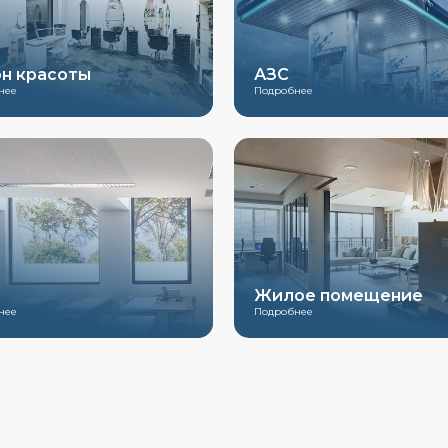
н красоты
АЗС
нее
Подробнее
Жилое помещение
нее
Подробнее