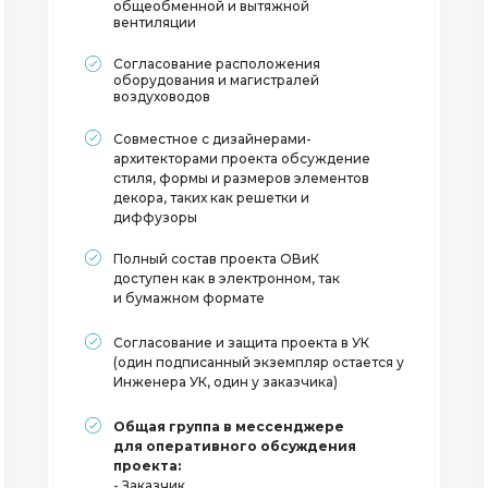
общеобменной и вытяжной
вентиляции
Согласование расположения
оборудования и магистралей
воздуховодов
Совместное с дизайнерами-
архитекторами проекта обсуждение
стиля, формы и размеров элементов
декора, таких как решетки и
диффузоры
Полный состав проекта ОВиК
доступен как в электронном, так
и бумажном формате
Согласование и защита проекта в УК
(один подписанный экземпляр остается у
Инженера УК, один у заказчика)
Общая группа в мессенджере
для оперативного обсуждения
проекта:
- Заказчик