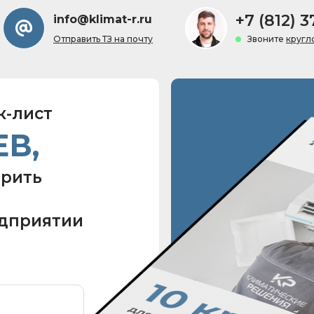
+7 (812) 3
info@klimat-r.ru
800+ оценок
Отправить ТЗ на почту
Звоните
кругл
к-лист
ЕВ,
ерить
едприятии