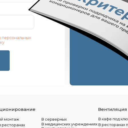
 персональных
тку
ционирование
Вентиляция
В кафе под кл
ый монтаж
В серверных
В медицинских учреждениях
В ресторанах 
и ресторанах