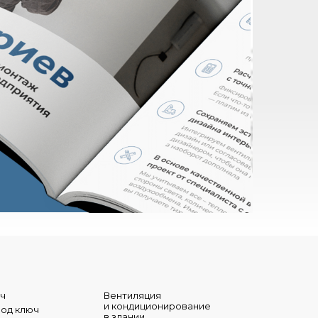
юч
Вентиляция
и кондиционирование
под ключ
в здании