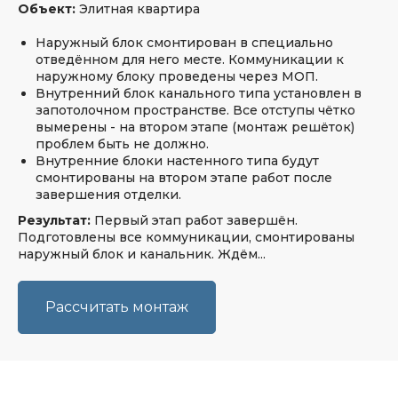
Объект:
Элитная квартира
Наружный блок смонтирован в специально
отведённом для него месте. Коммуникации к
наружному блоку проведены через МОП.
Внутренний блок канального типа установлен в
запотолочном пространстве. Все отступы чётко
вымерены - на втором этапе (монтаж решёток)
Так и должна выполняться подобная
проблем быть не должно.
услуга! Никаких ненужных процедур
Внутренние блоки настенного типа будут
в стиле «к вам приедет замерщик».
смонтированы на втором этапе работ после
завершения отделки.
В 21 веке, когда все можно
сфотографировать и отправить,
Результат:
Первый этап работ завершён.
иное, можно считать анахронизмом.
Подготовлены все коммуникации, смонтированы
ТКП выставлено онлайн, сумма
наружный блок и канальник. Ждём...
заведомо известна.
Спасибо за оперативность!
Рассчитать монтаж