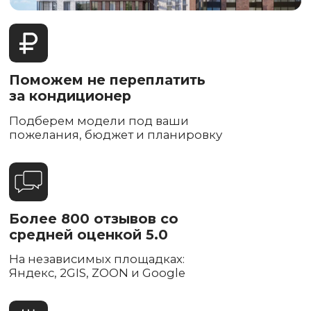
график и не опаздываем
Уважаем и бережем
ваше личное время
Оставляем после себя
идеальную чистоту
Используем специальное
оборудование для сохранения чистоты,
включая собственные разработки
Гарантия 5 лет на монтаж,
своя сервисная служба
98% неисправностей устраняем на
месте без демонтажа кондиционера
Монтаж кондиционера
всего за 4 часа