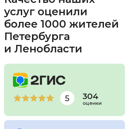
Мы подобрали 16 лучших
кондиционеров
от 30 тыс. ₽ под площадь
от 15 до 45 м²
Скидка 30% на монтаж
%
при покупке
кондиционера у нас
Мы официальный дилер всех
моделей
в каталоге —
вы получите
полную гарантию