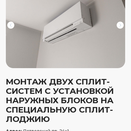
МОНТАЖ ДВУХ СПЛИТ-
СИСТЕМ С УСТАНОВКОЙ
Качество наших
НАРУЖНЫХ БЛОКОВ НА
услуг оценили
СПЕЦИАЛЬНУЮ СПЛИТ-
более 1000 жителей
ЛОДЖИЮ
Петербурга
и Ленобласти
Адрес:
Петровский пр. 24к1