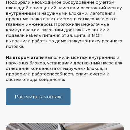
Подобрали необходимое оборудование с учетом
Мы получили более 950 отзывов
площадей помещений клиента и расстояний между
на независимых отзовиках
внутренними и наружными блоками. Изготовили
проект монтажа сплит-систем и согласовали его с
главным инженером. Проложили межблочные
Сделайте всего
коммуникации, заложили дренажные линии и
3 фотографии
подвели кабель питания от эл. щита. В МОП
выполнили работы по демонтажу/монтажу реечного
и получите расчет
потолка.
стоимости через час
На втором этапе
выполнили монтаж внутренних и
наружных блоков, установили дренажный насос для
Сфотографируйте места для
отведения конденсата от наружных блоков, и
внутреннего и внешнего блоков,
проверили работоспособность сплит-систем и
а также все помещение целиком
систем отвода конденсата.
Прикрепите фото
Загрузить файлы
Рассчитать монтаж
Нужен подбор кондиционера?