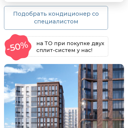
Поможем не переплатить
за кондиционер
Подберем модели под ваши
пожелания, бюджет и планировку
Более 800 отзывов со
средней оценкой 5.0
На независимых площадках:
Яндекс, 2GIS, ZOON и Google
Подстраиваемся под ваш