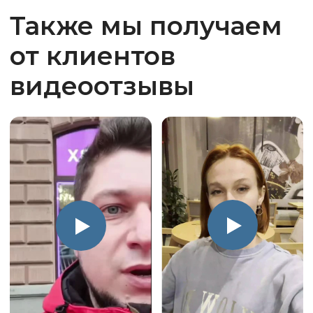
Менеджер отзвонился в течении 10
минут. Место для установки
определили по фото, видео и плану
квартиры.
Тут же менеджером было
предложено несколько вариантов
мест для установки как внутреннего
блока, так и наружного блока. Затем
Артём выслал варианты (около 10
моделей) кондиционеров и расчёт
по стоимости установки.
Выбрали несколько, связались,
получили исчерпывающую
консультацию. Несмотря на горячий
сезон, монтаж смогли назначить
через 2 дня.
Свежие акции