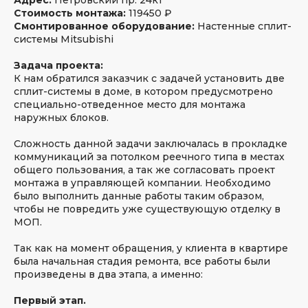
Стоимость монтажа:
119450 ₽
Смонтированное оборудование:
Настенные сплит-
системы Mitsubishi
Задача проекта:
304
5
К нам обратился заказчик с задачей установить две
оценки
сплит-системы в доме, в котором предусмотрено
специально-отведенное место для монтажа
наружных блоков.
Сложность данной задачи заключалась в прокладке
коммуникаций за потолком реечного типа в местах
45+
общего пользования, а так же согласовать проект
4.8
оценок
монтажа в управляющей компании. Необходимо
было выполнить данные работы таким образом,
чтобы не повредить уже существующую отделку в
МОП.
Так как на момент обращения, у клиента в квартире
была начальная стадия ремонта, все работы были
634
5
произведены в два этапа, а именно:
оценки
Первый этап.