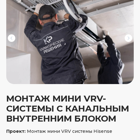
Куда прислать расчет монтажа?
Ваше имя
Номер телефона
Ознакомлен/а с
политикой
обработки персональных
данных
и
даю согласие на их
МОНТАЖ МИНИ VRV-
обработку
СИСТЕМЫ С КАНАЛЬНЫМ
ВНУТРЕННИМ БЛОКОМ
Рассчитать монтаж
Проект:
Монтаж мини VRV системы Hisense