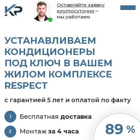
Оставляйте заявку
круглосуточно
–
мы работаем
УСТАНАВЛИВАЕМ
КОНДИЦИОНЕРЫ
ПОД КЛЮЧ В ВАШЕМ
ЖИЛОМ КОМПЛЕКСЕ
RESPECT
с гарантией 5 лет и оплатой по факту
Бесплатная
доставка
1
89
%
Монтаж
за 4 часа
2
клиентов
Оплата
по факту
3
обращаются
к нам повторно
Сохраняем
чистоту
4
Пришлите фото квартиры и уже
через час мы предложим модели
+ расчёт стоимости