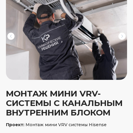
Куда прислать расчет монтажа?
Ваше имя
Номер телефона
Ознакомлен/а с
политикой
обработки персональных
данных
и
даю согласие на их
МОНТАЖ МИНИ VRV-
обработку
СИСТЕМЫ С КАНАЛЬНЫМ
ВНУТРЕННИМ БЛОКОМ
Рассчитать монтаж
Проект:
Монтаж мини VRV системы Hisense