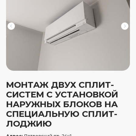
МОНТАЖ ДВУХ СПЛИТ-
СИСТЕМ С УСТАНОВКОЙ
Качество наших
НАРУЖНЫХ БЛОКОВ НА
услуг оценили
СПЕЦИАЛЬНУЮ СПЛИТ-
более 1000 жителей
ЛОДЖИЮ
Петербурга
и Ленобласти
Адрес:
Петровский пр. 24к1