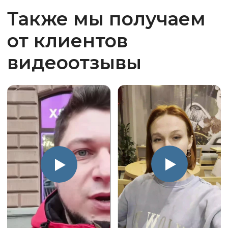
Менеджер отзвонился в течении 10
минут. Место для установки
определили по фото, видео и плану
квартиры.
Тут же менеджером было
предложено несколько вариантов
мест для установки как внутреннего
блока, так и наружного блока. Затем
Артём выслал варианты (около 10
моделей) кондиционеров и расчёт
по стоимости установки.
Выбрали несколько, связались,
получили исчерпывающую
консультацию. Несмотря на горячий
сезон, монтаж смогли назначить
через 2 дня.
Свежие акции