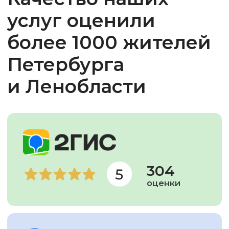
Мы подобрали 16 лучших
кондиционеров
от 30 тыс. ₽ под площадь
от 15 до 45 м²
Скидка 30% на монтаж
%
при покупке
кондиционера у нас
Мы официальный дилер всех
моделей
в каталоге —
вы получите
полную гарантию