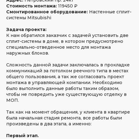
Стоимость монтажа:
119450 ₽
Смонтированное оборудование:
Настенные сплит-
системы Mitsubishi
Задача проекта:
304
5
К нам обратился заказчик с задачей установить две
оценки
сплит-системы в доме, в котором предусмотрено
специально-отведенное место для монтажа
наружных блоков.
Сложность данной задачи заключалась в прокладке
коммуникаций за потолком реечного типа в местах
45+
общего пользования, а так же согласовать проект
4.8
оценок
монтажа в управляющей компании. Необходимо
было выполнить данные работы таким образом,
чтобы не повредить уже существующую отделку в
МОП.
Так как на момент обращения, у клиента в квартире
была начальная стадия ремонта, все работы были
634
5
произведены в два этапа, а именно:
оценки
Первый этап.