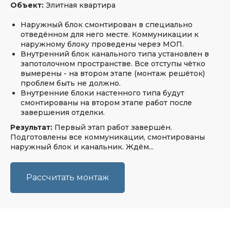
Объект:
Элитная квартира
Наружный блок смонтирован в специально
отведённом для него месте. Коммуникации к
наружному блоку проведены через МОП.
Внутренний блок канального типа установлен в
запотолочном пространстве. Все отступы чётко
вымерены - на втором этапе (монтаж решёток)
Так и должна выполняться подобная
проблем быть не должно.
услуга! Никаких ненужных процедур
Внутренние блоки настенного типа будут
в стиле «к вам приедет замерщик».
смонтированы на втором этапе работ после
завершения отделки.
В 21 веке, когда все можно
сфотографировать и отправить,
Результат:
Первый этап работ завершён.
иное, можно считать анахронизмом.
Подготовлены все коммуникации, смонтированы
ТКП выставлено онлайн, сумма
наружный блок и канальник. Ждём...
заведомо известна.
Спасибо за оперативность!
Рассчитать монтаж