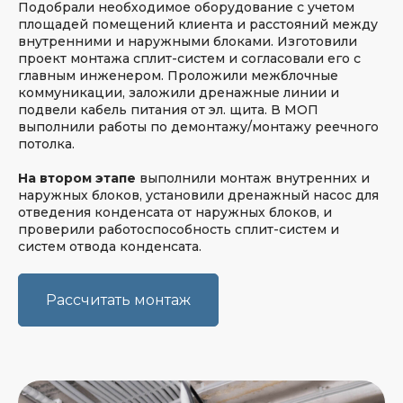
Подобрали необходимое оборудование с учетом
Мы получили более 950 отзывов
площадей помещений клиента и расстояний между
на независимых отзовиках
внутренними и наружными блоками. Изготовили
проект монтажа сплит-систем и согласовали его с
главным инженером. Проложили межблочные
Сделайте всего
коммуникации, заложили дренажные линии и
3 фотографии
подвели кабель питания от эл. щита. В МОП
выполнили работы по демонтажу/монтажу реечного
и получите расчет
потолка.
стоимости через час
На втором этапе
выполнили монтаж внутренних и
наружных блоков, установили дренажный насос для
Сфотографируйте места для
отведения конденсата от наружных блоков, и
внутреннего и внешнего блоков,
проверили работоспособность сплит-систем и
а также все помещение целиком
систем отвода конденсата.
Прикрепите фото
Загрузить файлы
Рассчитать монтаж
Нужен подбор кондиционера?