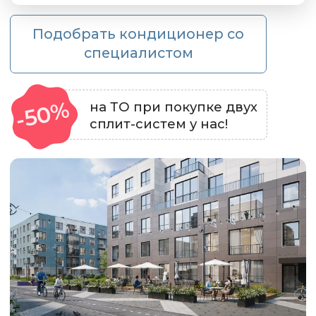
Поможем не переплатить
за кондиционер
Подберем модели под ваши
пожелания, бюджет и планировку
Более 800 отзывов со
средней оценкой 5.0
На независимых площадках:
Яндекс, 2GIS, ZOON и Google
Подстраиваемся под ваш